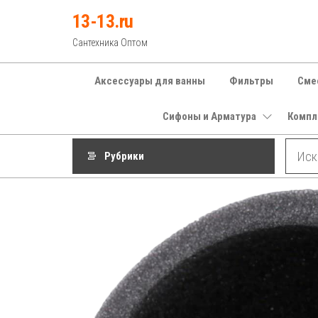
Перейти
13-13.ru
к
Сантехника Оптом
содержимому
Аксессуары для ванны
Фильтры
Сме
Сифоны и Арматура
Компл
Рубрики