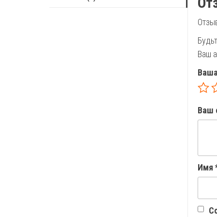
От
Отзыв
Будьт
Ваш а
Ваша
Ваш 
Имя
Со