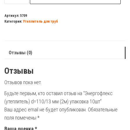
Энергофлекс
(утеплитель)
Артикул:
5709
Категория:
Утеплитель для труб
d=110/13
мм
(2м)
упаковка
Отзывы (0)
10шт
Отзывы
Отзывов пока нет.
Будьте первым, кто оставил отзыв на “Энергофлекс
(утеплитель) d=110/13 мм (2м) упаковка 10шт”
Ваш адрес email не будет опубликован.
Обязательные
поля помечены
*
Ваша оценка
*