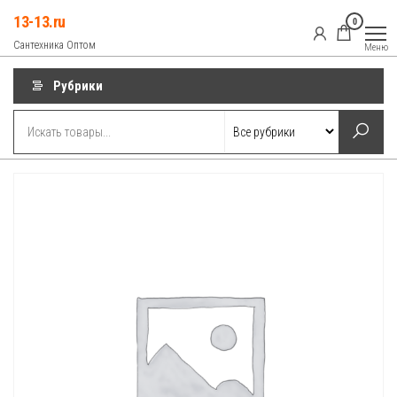
Перейти
13-13.ru
0
к
Сантехника Оптом
Меню
содержимому
Рубрики