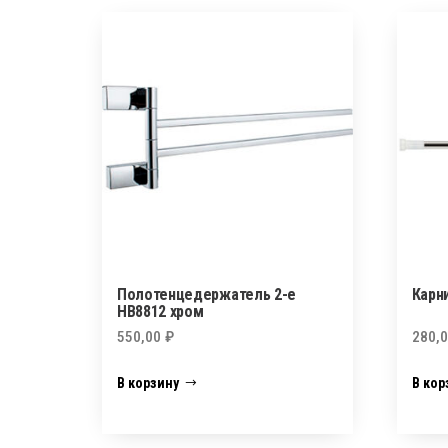
Полотенцедержатель 2-е
Карн
HB8812 хром
550,00
₽
280,
В корзину
В кор