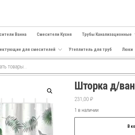
сители Ванна
Смесители Кухня
Трубы Канализационные
ектующие для смесителей
Утеплитель для труб
Люки
Шторка д/ван
231,00
₽
1 в наличии
Количество
В к
товара