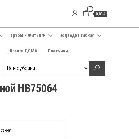
0
0,00 ₽
Трубы и Фитинги
Подводка гибкая
Шланги ДСМА
Счетчики
ной HB75064
орзину