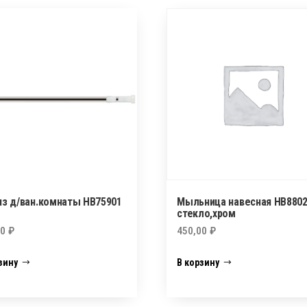
из д/ван.комнаты НВ75901
Мыльница навесная HB880
стекло,хром
00
₽
450,00
₽
зину
В корзину