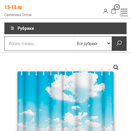
Перейти
13-13.ru
0
к
Сантехника Оптом
Меню
содержимому
Рубрики