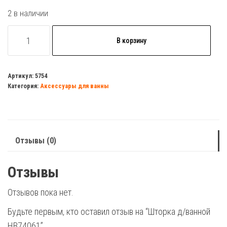
2 в наличии
Количество
В корзину
товара
Шторка
д/
Артикул:
5754
Категория:
Аксессуары для ванны
ванной
HB74061
Отзывы (0)
Отзывы
Отзывов пока нет.
Будьте первым, кто оставил отзыв на “Шторка д/ванной
HB74061”