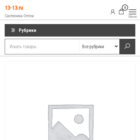
Перейти
13-13.ru
0
к
Сантехника Оптом
Меню
содержимому
Рубрики