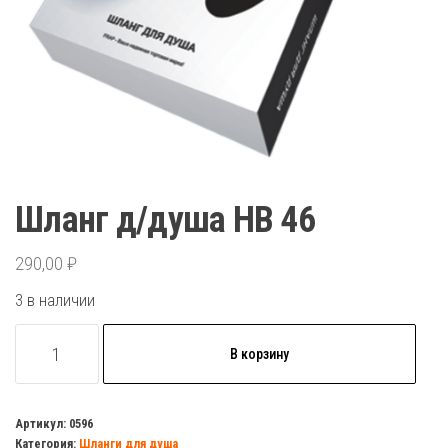
Шланг д/душа HB 46
290,00
₽
3 в наличии
Количество
В корзину
товара
Шланг
д/
Артикул:
0596
Категория:
Шланги для душа