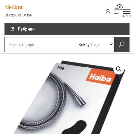
Перейти
13-13.ru
0
к
Сантехника Оптом
Меню
содержимому
Рубрики