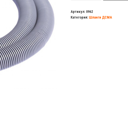
Шланг
ДСМА
Артикул:
0962
Категория:
Шланги ДСМА
сливной
4м