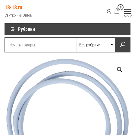
Перейти
13-13.ru
0
к
Сантехника Оптом
Меню
содержимому
Рубрики