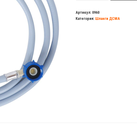
Шланг
ДСМА
Артикул:
0960
Категория:
Шланги ДСМА
наливной
1,5м