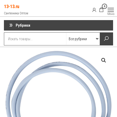
Перейти
13-13.ru
0
к
Сантехника Оптом
Меню
содержимому
Рубрики