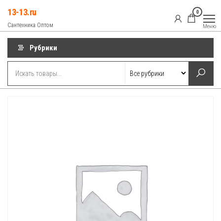
Перейти
13-13.ru
0
к
Сантехника Оптом
Меню
содержимому
Рубрики