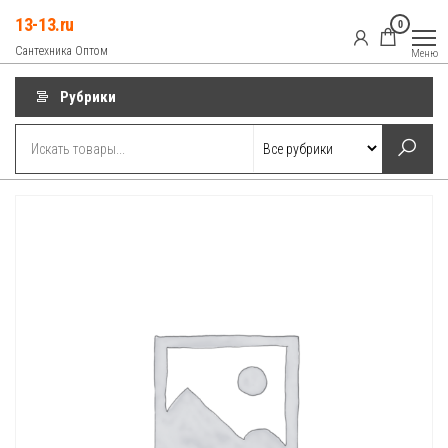
Перейти
13-13.ru
0
к
Сантехника Оптом
Меню
содержимому
Рубрики