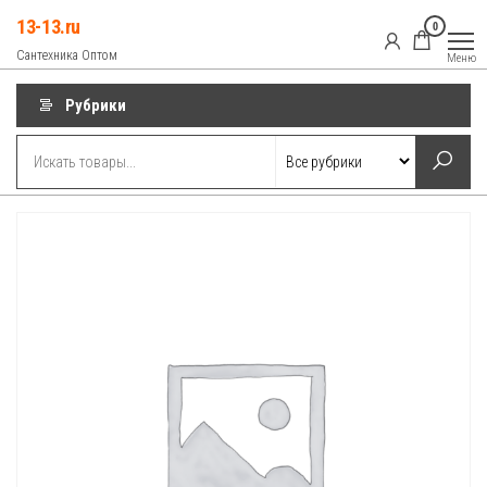
Перейти
13-13.ru
0
к
Сантехника Оптом
Меню
содержимому
Рубрики