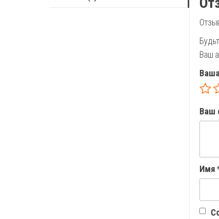
От
Отзыв
Будьт
Ваш а
Ваша
Ваш 
Имя
Со