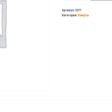
Хомут
с
Артикул:
3277
Категория:
Хомуты
резинкой
3/8"
(14-
18)