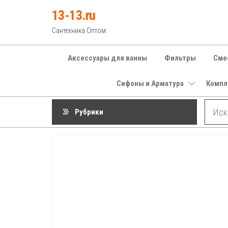
Перейти
13-13.ru
к
Сантехника Оптом
содержимому
Аксессуары для ванны
Фильтры
Сме
Сифоны и Арматура
Компл
Рубрики