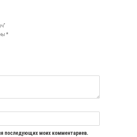
юч”
ены
*
 для последующих моих комментариев.