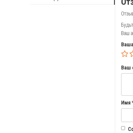
От
Отзыв
Будьт
Ваш а
Ваша
Ваш 
Имя
Со