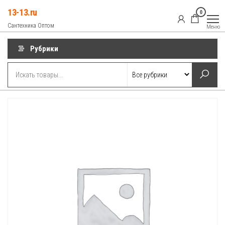
Перейти
13-13.ru
0
к
Сантехника Оптом
Меню
содержимому
Рубрики