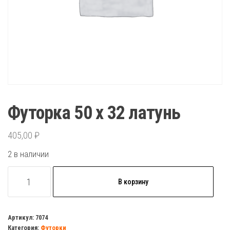
Футорка 50 х 32 латунь
405,00
₽
2 в наличии
Количество
В корзину
товара
Футорка
50
Артикул:
7074
Категория:
Футорки