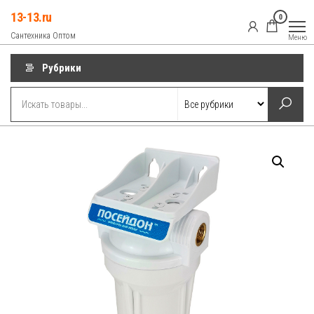
Перейти
13-13.ru
0
к
Сантехника Оптом
Меню
содержимому
Рубрики