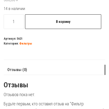
14 в наличии
Количество
В корзину
товара
Фильтр
магистральный
Артикул:
5621
Категория:
Фильтры
10"
Посейдон-1
Р
10SL
Отзывы (0)
холодной
воды
Отзывы
1"
белый
Отзывов пока нет.
Будьте первым, кто оставил отзыв на “Фильтр