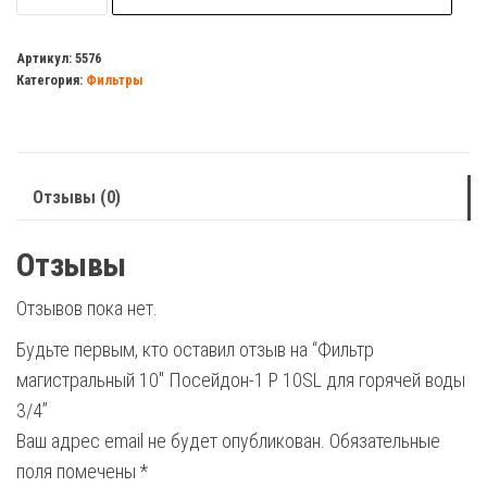
Фильтр
магистральный
Артикул:
5576
Категория:
Фильтры
10"
Посейдон-1
Р
10SL
Отзывы (0)
для
горячей
Отзывы
воды
3/4
Отзывов пока нет.
Будьте первым, кто оставил отзыв на “Фильтр
магистральный 10″ Посейдон-1 Р 10SL для горячей воды
3/4”
Ваш адрес email не будет опубликован.
Обязательные
поля помечены
*