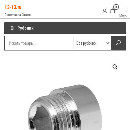
Перейти
13-13.ru
0
к
Сантехника Оптом
Меню
содержимому
Рубрики