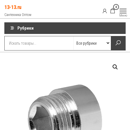
Перейти
13-13.ru
0
к
Сантехника Оптом
Меню
содержимому
Рубрики