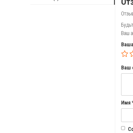
От
Отзыв
Будьт
Ваш а
Ваша
Ваш 
Имя
Со