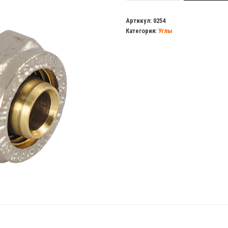
Уголок
м/
Артикул:
0254
Категория:
Углы
п
16х1/2ш