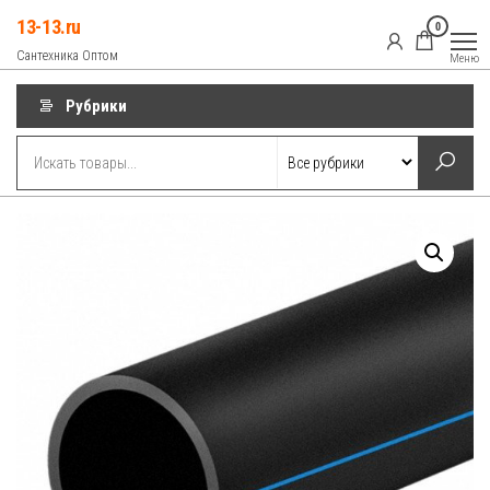
Перейти
13-13.ru
0
к
Сантехника Оптом
Меню
содержимому
Рубрики