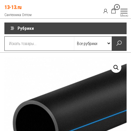
Перейти
13-13.ru
0
к
Сантехника Оптом
Меню
содержимому
Рубрики