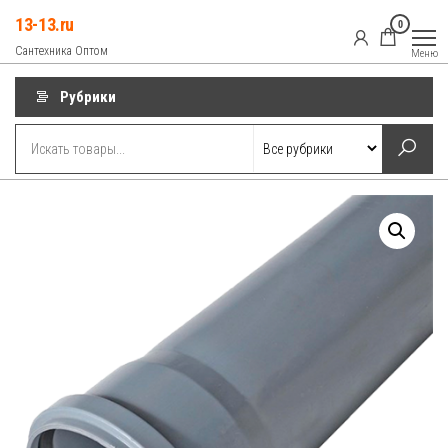
Перейти
13-13.ru
0
к
Сантехника Оптом
Меню
содержимому
Рубрики