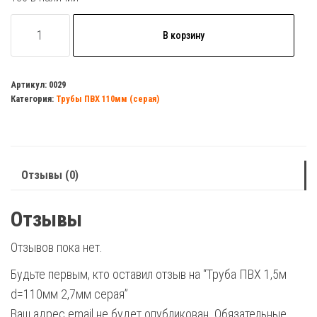
Количество
В корзину
товара
Труба
ПВХ
Артикул:
0029
Категория:
Трубы ПВХ 110мм (серая)
1,5м
d=110мм
2,7мм
серая
Отзывы (0)
Отзывы
Отзывов пока нет.
Будьте первым, кто оставил отзыв на “Труба ПВХ 1,5м
d=110мм 2,7мм серая”
Ваш адрес email не будет опубликован.
Обязательные