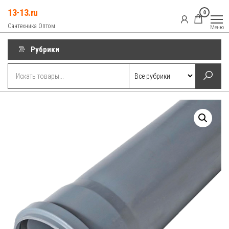
Перейти
13-13.ru
0
к
Сантехника Оптом
Меню
содержимому
Рубрики