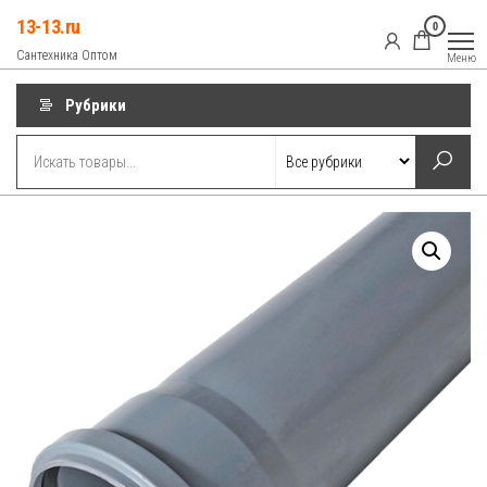
Перейти
13-13.ru
0
к
Сантехника Оптом
Меню
содержимому
Рубрики