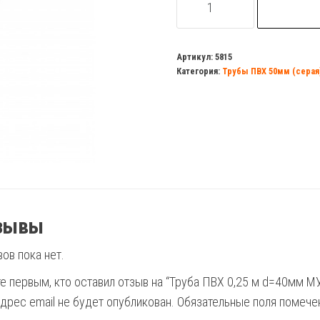
товара
Труба
ПВХ
Артикул:
5815
Категория:
Трубы ПВХ 50мм (серая
0,25
м
d=40мм
МУЛЬТИМИРПЛАСТ
зывы
ов пока нет.
те первым, кто оставил отзыв на “Труба ПВХ 0,25 м d=40м
дрес email не будет опубликован.
Обязательные поля помеч