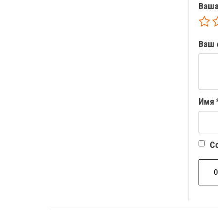
Ваша
Ваш 
Имя
Со