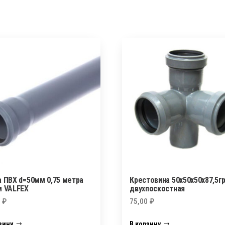
а ПВХ d=50мм 0,75 метра
Крестовина 50х50х50х87,5г
м VALFEX
двухпоскостная
0
₽
75,00
₽
зину
В корзину