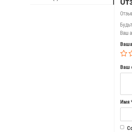
От
Отзыв
Будьт
Ваш а
Ваша
Ваш 
Имя
Со