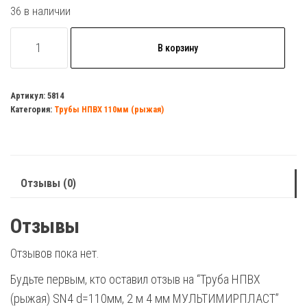
36 в наличии
Количество
В корзину
товара
Труба
НПВХ
Артикул:
5814
Категория:
Трубы НПВХ 110мм (рыжая)
(рыжая)
SN4
d=110мм,
2
Отзывы (0)
м
4
Отзывы
мм
МУЛЬТИМИРПЛАСТ
Отзывов пока нет.
Будьте первым, кто оставил отзыв на “Труба НПВХ
(рыжая) SN4 d=110мм, 2 м 4 мм МУЛЬТИМИРПЛАСТ”