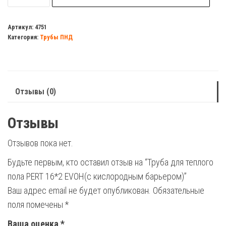
Труба
для
Артикул:
4751
Категория:
Трубы ПНД
теплого
пола
PERT
16*2
Отзывы (0)
EVOH(с
кислородным
Отзывы
барьером)
Отзывов пока нет.
Будьте первым, кто оставил отзыв на “Труба для теплого
пола PERT 16*2 EVOH(с кислородным барьером)”
Ваш адрес email не будет опубликован.
Обязательные
поля помечены
*
Ваша оценка
*