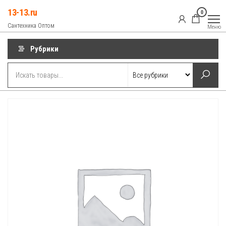
Перейти
13-13.ru
0
к
Сантехника Оптом
Меню
содержимому
Рубрики