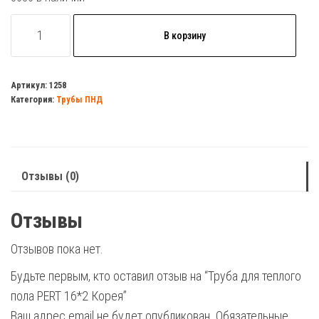
Количество
В корзину
товара
Труба
для
Артикул:
1258
Категория:
Трубы ПНД
теплого
пола
PERT
16*2
Отзывы (0)
Корея
Отзывы
Отзывов пока нет.
Будьте первым, кто оставил отзыв на “Труба для теплого
пола PERT 16*2 Корея”
Ваш адрес email не будет опубликован.
Обязательные