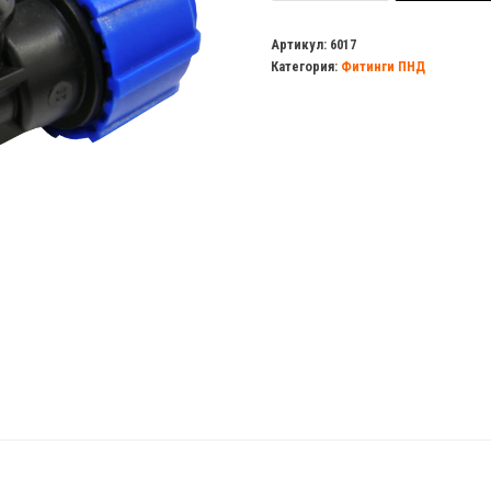
Тройник
63х1
Артикул:
6017
Категория:
Фитинги ПНД
1/4"х63
н/
р
ПНД