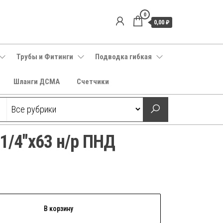
0
0,00 ₽
Трубы и Фитинги
Подводка гибкая
Шланги ДСМА
Счетчики
1/4″х63 н/р ПНД
В корзину