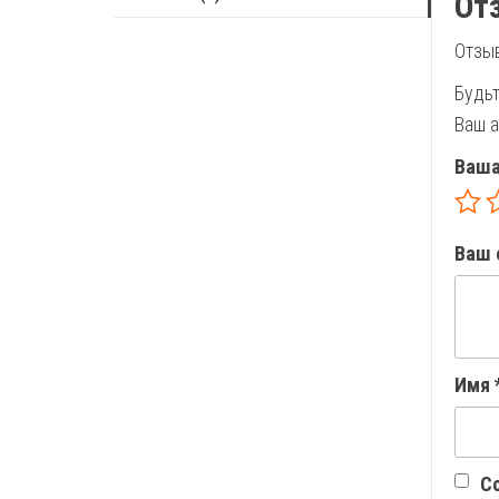
От
Отзыв
Будьт
Ваш а
Ваша
Ваш 
Имя
Со