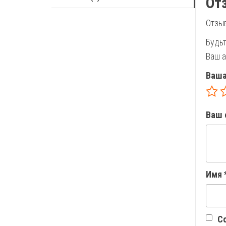
От
Отзыв
Будьт
Ваш а
Ваша
Ваш 
Имя
Со