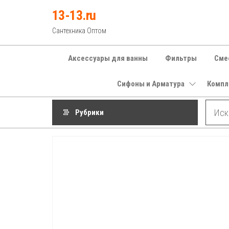
Перейти
13-13.ru
к
Сантехника Оптом
содержимому
Аксессуары для ванны
Фильтры
Сме
Сифоны и Арматура
Компл
Рубрики