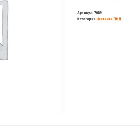
Тройник
40х1
Артикул:
7089
Категория:
Фитинги ПНД
1/4"х40
в/
р
ПНД