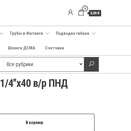
0
0,00 ₽
Трубы и Фитинги
Подводка гибкая
Шланги ДСМА
Счетчики
1/4″х40 в/р ПНД
В корзину