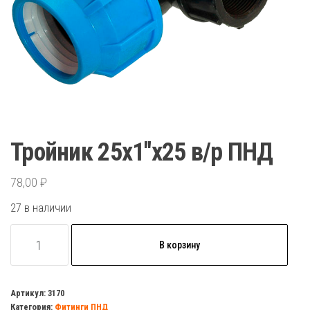
Тройник 25х1″х25 в/р ПНД
78,00
₽
27 в наличии
Количество
В корзину
товара
Тройник
25х1"х25
Артикул:
3170
Категория:
Фитинги ПНД