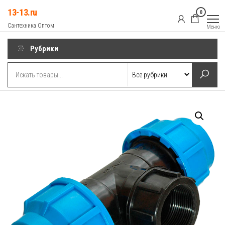
Перейти
13-13.ru
0
к
Сантехника Оптом
Меню
содержимому
Рубрики