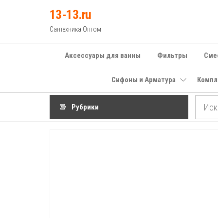
Перейти
13-13.ru
к
Сантехника Оптом
содержимому
Аксессуары для ванны
Фильтры
Сме
Сифоны и Арматура
Компл
Рубрики