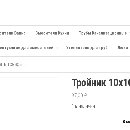
сители Ванна
Смесители Кухня
Трубы Канализационные
ектующие для смесителей
Утеплитель для труб
Люки
Тройник 10х1
37,00
₽
1 в наличии
Количество
В к
товара