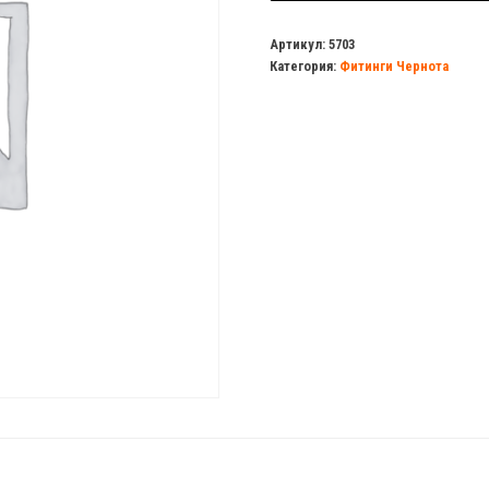
Тройник
10х10х10
Артикул:
5703
Категория:
Фитинги Чернота
металл