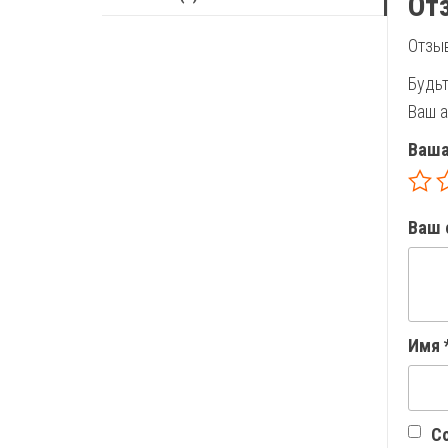
От
Отзыв
Будьт
Ваш а
Ваша
Ваш 
Имя
Со