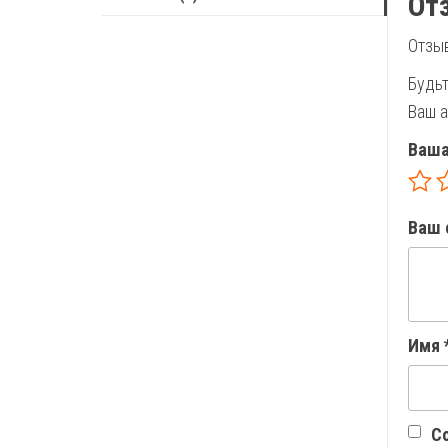
От
Отзыв
Будьт
Ваш а
Ваша
Ваш 
Имя
Со