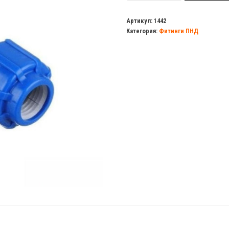
Тройник
обжимной
Артикул:
1442
Категория:
Фитинги ПНД
20х20х90"
ПНД