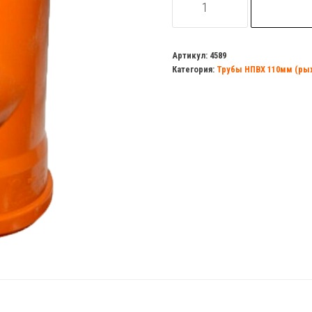
товара
Тройник
НПВХ
Артикул:
4589
Категория:
Трубы НПВХ 110мм (ры
110/110/110
90гр.МУЛЬТИМИРПЛАСТ