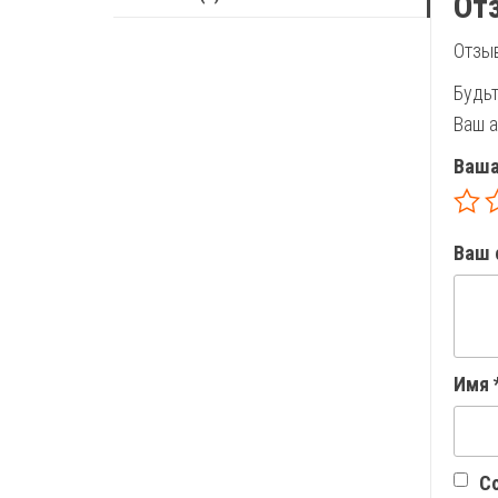
От
Отзыв
Будьт
Ваш а
Ваша
Ваш 
Имя
Со