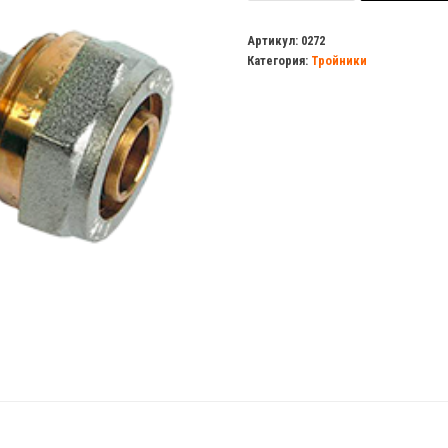
Тройник
м/
Артикул:
0272
Категория:
Тройники
п
26х1"шх26