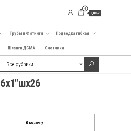
0
0,00 ₽
Трубы и Фитинги
Подводка гибкая
Шланги ДСМА
Счетчики
26х1″шх26
В корзину