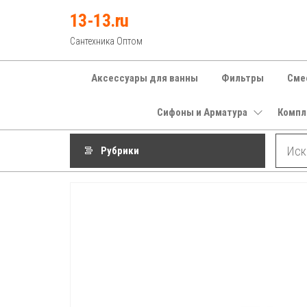
Перейти
13-13.ru
к
Сантехника Оптом
содержимому
Аксессуары для ванны
Фильтры
Сме
Сифоны и Арматура
Компл
Рубрики