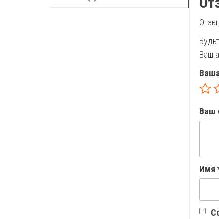
От
Отзыв
Будьт
Ваш а
Ваша
Ваш 
Имя
Со