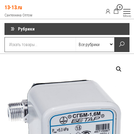
Перейти
13-13.ru
0
к
Сантехника Оптом
Меню
содержимому
Рубрики