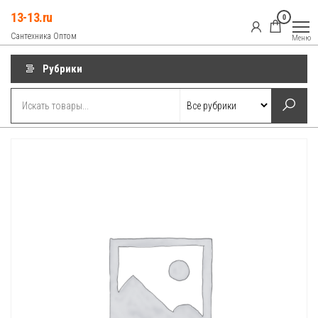
Перейти
13-13.ru
0
к
Сантехника Оптом
Меню
содержимому
Рубрики