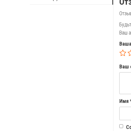
От
Отзыв
Будьт
Ваш а
Ваша
Ваш 
Имя
Со