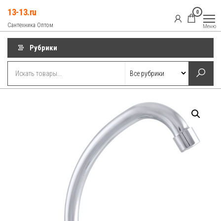
Перейти
13-13.ru
0
к
Сантехника Оптом
Меню
содержимому
Рубрики