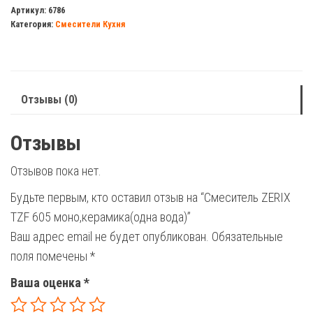
ZERIX
Артикул:
6786
Категория:
Смесители Кухня
TZF
605
моно,керамика(одна
вода)
Отзывы (0)
Отзывы
Отзывов пока нет.
Будьте первым, кто оставил отзыв на “Смеситель ZERIX
TZF 605 моно,керамика(одна вода)”
Ваш адрес email не будет опубликован.
Обязательные
поля помечены
*
Ваша оценка
*