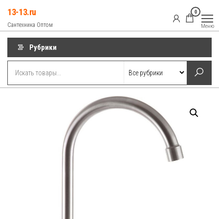
Перейти
13-13.ru
0
к
Сантехника Оптом
Меню
содержимому
Рубрики