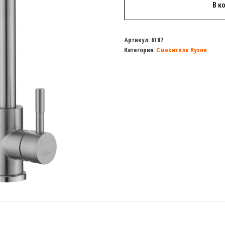
В к
товара
Смеситель
кухня
Артикул:
6187
Категория:
Смесители Кухня
HAIBA
76820
для
подключения
питьевой
воды