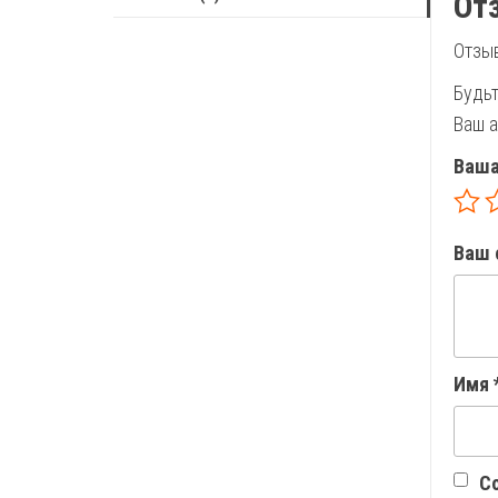
От
Отзыв
Будьт
Ваш а
Ваша
Ваш 
Имя
Со