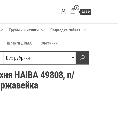
0
0,00 ₽
Трубы и Фитинги
Подводка гибкая
Шланги ДСМА
Счетчики
хня HAIBA 49808, п/
ержавейка