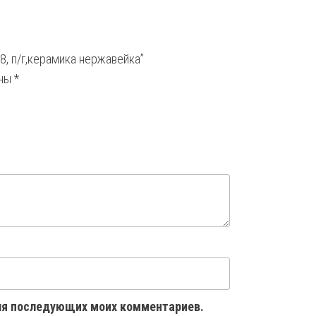
8, п/г,керамика нержавейка”
ены
*
 для последующих моих комментариев.