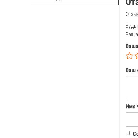
От
Отзыв
Будьт
Ваш а
Ваша
Ваш 
Имя
Со