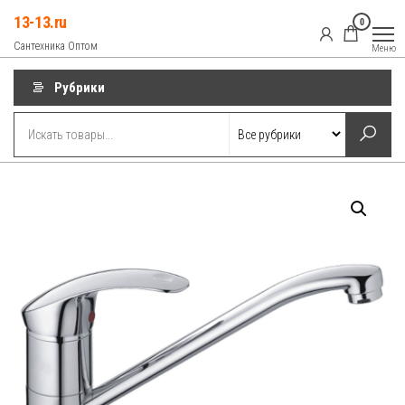
Перейти
13-13.ru
0
к
Сантехника Оптом
Меню
содержимому
Рубрики