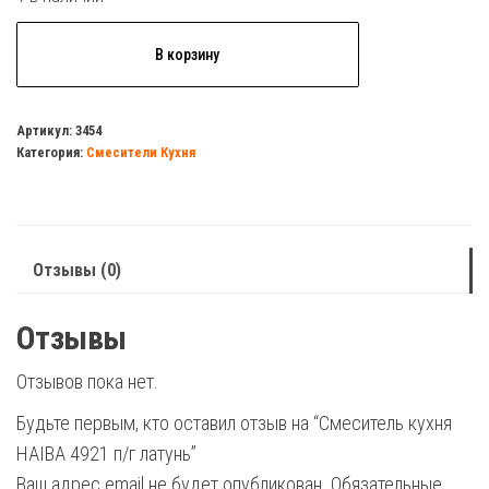
Количество
В корзину
товара
Смеситель
кухня
Артикул:
3454
Категория:
Смесители Кухня
HAIBA
4921
п/
г
Отзывы (0)
латунь
Отзывы
Отзывов пока нет.
Будьте первым, кто оставил отзыв на “Смеситель кухня
HAIBA 4921 п/г латунь”
Ваш адрес email не будет опубликован.
Обязательные