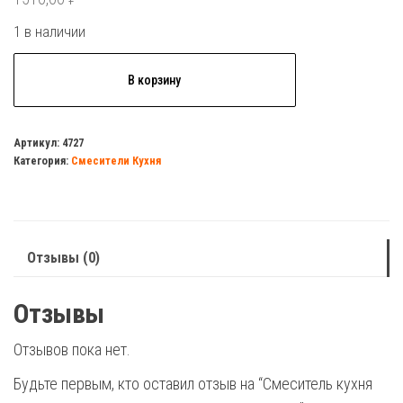
1 в наличии
Количество
В корзину
товара
Смеситель
кухня
Артикул:
4727
Категория:
Смесители Кухня
HAIBA
4113-
8,высокий
излив
Отзывы (0)
серый
мрамор
Отзывы
Отзывов пока нет.
Будьте первым, кто оставил отзыв на “Смеситель кухня