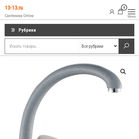
Перейти
13-13.ru
0
к
Сантехника Оптом
Меню
содержимому
Рубрики