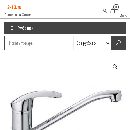
Перейти
13-13.ru
0
к
Сантехника Оптом
Меню
содержимому
Рубрики