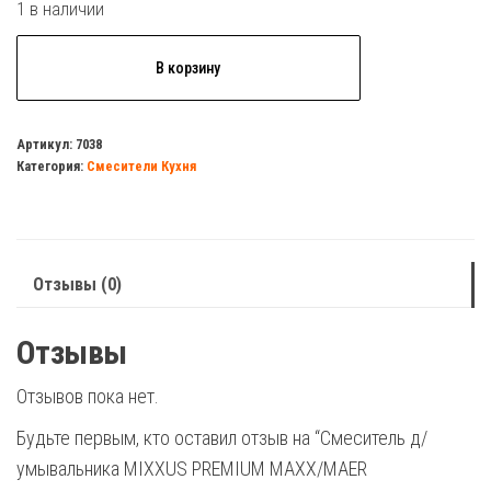
1 в наличии
Количество
В корзину
товара
Смеситель
д/
Артикул:
7038
Категория:
Смесители Кухня
умывальника
MIXXUS
PREMIUM
MAXX/MAER
Отзывы (0)
004,монокомандный,нос
25
Отзывы
см
Отзывов пока нет.
Будьте первым, кто оставил отзыв на “Смеситель д/
умывальника MIXXUS PREMIUM MAXX/MAER