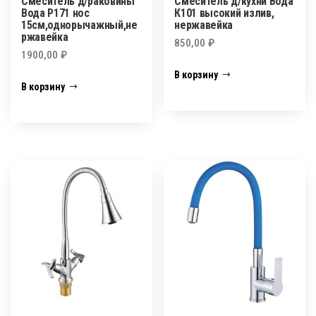
Смеситель д/раковины
Смеситель д/кухни Вода
Вода Р171 нос
К101 высокий излив,
15см,однорычажный,не
нержавейка
ржавейка
850,00
₽
1900,00
₽
В корзину
В корзину