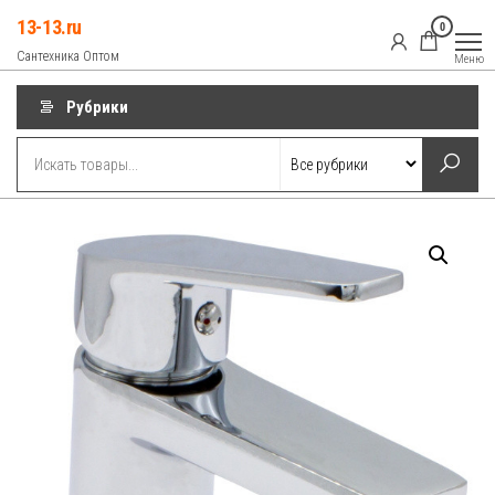
Перейти
13-13.ru
0
к
Сантехника Оптом
Меню
содержимому
Рубрики